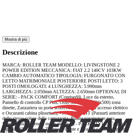
Altezza
2.65
Posti omologati
4
Posti letto
3
Mostra di più
Descrizione
MARCA: ROLLER TEAM MODELLO: LIVINGSTONE 2
POWER EDITION MECCANICA: FIAT 2.2 140CV 103KW
CAMBIO AUTOMATICO TIPOLOGIA: FURGONATO CON
LETTO MATRIMONIALE POSTERIORE POSTI LETTO: 3
POSTI OMOLOGATI: 4 LUNGHEZZA: 5.990mm
LARGHEZZA: 2.050mm ALTEZZA: 2.650mm OPTIONAL DI
SERIE: - PACK COMFORT (Coprisedili, Luce da esterno,
Pannello di controllo CP Plus, Oblò Midi Heki (700x500) zona
dinette, Zanzariera su porta scorrevole, Gradino di accesso elettrico
e Oscuranti cabina plissettati); - PACK LIGHT (Paraurti anteriore
dello stesso colore della carrozzeria, Piastra paramotore nera,
Fendinebbia e Freno a mano elettrico); - PACK STYLE (Cerchi in
lega da 16", Cruscotto Techno, Volante e leva del cambio in pelle e