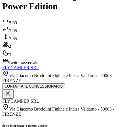
Power Edition
arrows_outward
5.99
swap_horiz
2.05
height
2.65
group
4
bedtime
3
bed
Letto trasversale
FLYCAMPER SRL
location_on
Via Giacomo Brodolini Figline e Incisa Valdarno - 50063 -
FIRENZE
CONTATTA IL CONCESSIONARIO
close
FLYCAMPER SRL
location_on
Via Giacomo Brodolini Figline e Incisa Valdarno - 50063 -
FIRENZE
Sono interessato a questo veicolo: