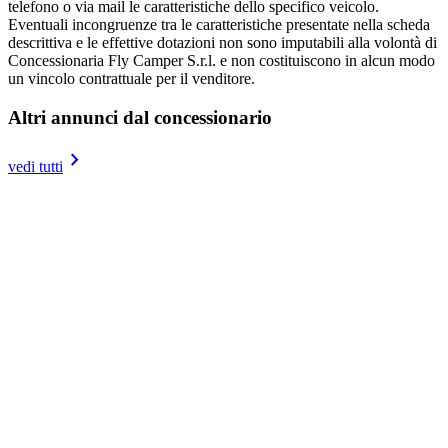
telefono o via mail le caratteristiche dello specifico veicolo.
Eventuali incongruenze tra le caratteristiche presentate nella scheda
descrittiva e le effettive dotazioni non sono imputabili alla volontà di
Concessionaria Fly Camper S.r.l. e non costituiscono in alcun modo
un vincolo contrattuale per il venditore.
Altri annunci dal concessionario
keyboard_arrow_right
vedi tutti
Semintegrale
Roller Team Zefiro 266 TL Power Edition
arrows_outward
7.45
swap_horiz
2.35
height
2850
group
4
bedtime
4
bed
Letto centrale