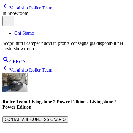
arrow_left_alt
Salta
Vai al sito
Roller Team
al
In Showroom
contenuto
drag_handle
Chi Siamo
Scopri tutti i camper nuovi in pronta consegna già disponibili nei
nostri showroom.
search
CERCA
arrow_left_alt
Vai al sito
Roller Team
Roller Team Livingstone 2 Power Edition
-
Livingstone 2
Power Edition
CONTATTA IL CONCESSIONARIO