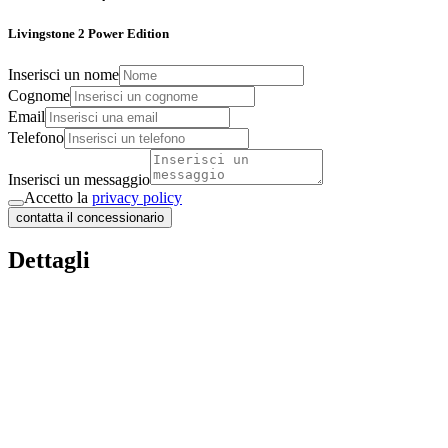
Livingstone 2 Power Edition
Inserisci un nome
Cognome
Email
Telefono
Inserisci un messaggio
Accetto la
privacy policy
contatta il concessionario
Dettagli
Tipologia
Van
Lunghezza
5.99
Larghezza
2.05