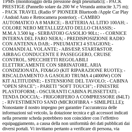
TPMS (monitoraggio della pressione degli pneumatici); - PACK
PRESTIGE (Pannello solare da 200 W e Veranda antracite 3,75 m);
- PACK TRAVEL (Radio 9'' PIONEER Bluetooth /Apple Car Play
/ Andoid Auto e Retrocamera posterior); - CAMBIO
AUTOMATICO A 8 MARCE; - BATTERIA AL LITIO 100AH; -
COLORE NERO METALLIZZATO DELLO CHASSIS; -
M.M.A 3.500 kg - SERBATOIO GASOLIO 90Lt.; - - CORNICE
INTERNA DEL FARO NERA; - PREDISPOSIZIONE RADIO
CON ANTENNA DAB; - PNEUMATICI 4 STAGIONI; -
COMANDI AL VOLANTE; - ABS/ESP, START&STOP,
AIRBAG CONDUCENTE E PASSEGGERO, CRUISE
CONTROL, SPECCHIETTI REGOLABILI
ELETTRICAMENTE CON SBRINATORE, ARIA
CONDIZIONATA, FIX&GO (KIT RIPARAZIONE RUOTE); -
RISCALDAMENTO A GASOLIO TRUMA 4 (4000W) CON
KIT ALTITUDINE; - ESTENSIONE DEL TAVOLO; - CABINA
"OPEN SPACE"; - PARETI "SOFT TOUCH"; - FINESTRE
PLASTOFORM; - OSCURANTI CABINA PLISSETTATI; -
TENDA DOCCIA; - FRIGORIFERO A COMPRESSORE (84LT)
; - RIVESTIMENTO SAND (MICROFIBRA + SIMILPELLE);
Nonostante il nostro impegno per garantire l’accuratezza delle
informazioni sul veicolo, la dotazione tecnica e gli accessori indicati
nella presente scheda potrebbero non coincidere con l’effettivo
equipaggiamento, a causa della non uniformità dei dati pubblicati dai
diversi portali. Vi invitiamo pertanto a verificare di persona, via