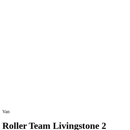
arrows_output
Van
Roller Team Livingstone 2