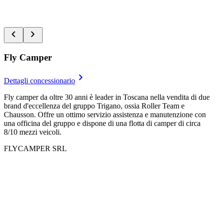
FLYCAMPER SRL
location_on
Via Giacomo Brodolini Figline e Incisa Valdarno - 50063 -
FIRENZE
chevron_left
chevron_right
Fly Camper
keyboard_arrow_right
Dettagli concessionario
Fly camper da oltre 30 anni è leader in Toscana nella vendita di due
brand d'eccellenza del gruppo Trigano, ossia Roller Team e
Chausson. Offre un ottimo servizio assistenza e manutenzione con
una officina del gruppo e dispone di una flotta di camper di circa
8/10 mezzi veicoli.
FLYCAMPER SRL