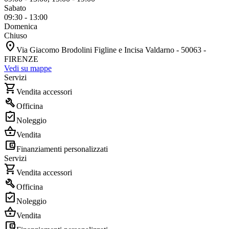
Sabato
09:30 - 13:00
Domenica
Chiuso
location_on
Via Giacomo Brodolini Figline e Incisa Valdarno - 50063 -
FIRENZE
Vedi su mappe
Servizi
shopping_cart
Vendita accessori
build
Officina
assignment_turned_in
Noleggio
shopping_basket
Vendita
account_balance_wallet
Finanziamenti personalizzati
Servizi
shopping_cart
Vendita accessori
build
Officina
assignment_turned_in
Noleggio
shopping_basket
Vendita
account_balance_wallet