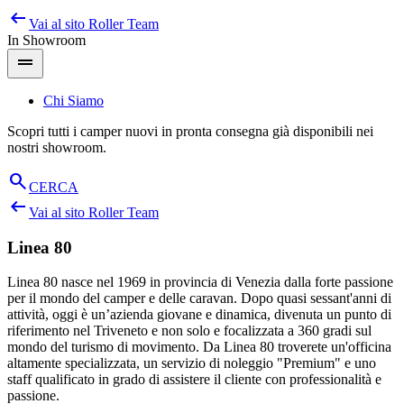
arrow_left_alt
Salta
Vai al sito
Roller Team
al
In Showroom
contenuto
drag_handle
Chi Siamo
Scopri tutti i camper nuovi in pronta consegna già disponibili nei
nostri showroom.
search
CERCA
arrow_left_alt
Vai al sito
Roller Team
Linea 80
Linea 80 nasce nel 1969 in provincia di Venezia dalla forte passione
per il mondo del camper e delle caravan. Dopo quasi sessant'anni di
attività, oggi è un’azienda giovane e dinamica, divenuta un punto di
riferimento nel Triveneto e non solo e focalizzata a 360 gradi sul
mondo del turismo di movimento. Da Linea 80 troverete un'officina
altamente specializzata, un servizio di noleggio "Premium" e uno
staff qualificato in grado di assistere il cliente con professionalità e
passione.