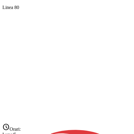
Linea 80
schedule
Orari: