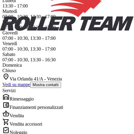
Lunedì
13:30 - 17:00
Martedì
07:00 - 10:30, 13:30 - 17:00
Mercoledì
07:00 - 10:30, 13:30 - 17:00
Giovedì
07:00 - 10:30, 13:30 - 17:00
Venerdì
07:00 - 10:30, 13:30 - 17:00
Sabato
07:00 - 10:30, 13:30 - 16:30
Domenica
Chiuso
location_on
Via Orlanda 41/A - Venezia
Vedi su mappe
Mostra contatti
Servizi
warehouse
Rimessaggio
account_balance_wallet
Finanziamenti personalizzati
shopping_basket
Vendita
shopping_cart
Vendita accessori
assignment_turned_in
Noleggio