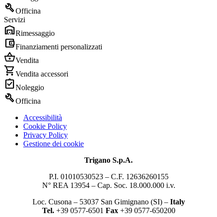
build
Officina
Servizi
warehouse
Rimessaggio
account_balance_wallet
Finanziamenti personalizzati
shopping_basket
Vendita
shopping_cart
Vendita accessori
assignment_turned_in
Noleggio
build
Officina
Accessibilità
Cookie Policy
Privacy Policy
Gestione dei cookie
Trigano S.p.A.
P.I. 01010530523 – C.F. 12636260155
N° REA 13954 – Cap. Soc. 18.000.000 i.v.
Loc. Cusona – 53037 San Gimignano (SI) –
Italy
Tel.
+39 0577-6501
Fax
+39 0577-650200